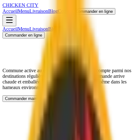
CHICKEN CITY
Accueil
Menu
Livraison
Blog
Contact
Commander en ligne
Accueil
Menu
Livraison
Blog
Contact
Commander en ligne
Commune active au cœur de la Beauce, Josnes compte parmi nos
destinations régulières. En 40 minutes, votre commande arrive
chaude et emballée avec soin. Livraison assurée même dans les
hameaux environnants.
Commander maintenant