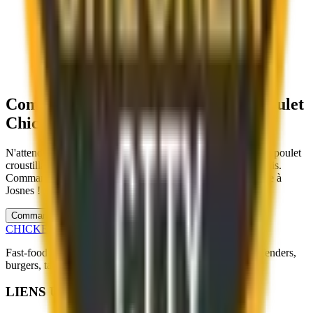
Commandez Vos Burgers, Tacos et Poulet
Chicken City
à
Josnes
et Savourez !
N
'
attendez plus pour d
é
guster nos d
é
licieux burgers, tacos et poulet
croustillant, pr
é
par
é
s
à
la commande avec des ingr
é
dients frais.
Commandez d
è
s maintenant et profitez d
'
une livraison rapide
à
Josnes
!
Commander en Ligne à Josnes
CHICKEN CITY
Fast-food sp
é
cialis
é
en poulet fait maison
à
Mer (41500). Tenders,
burgers, tacos et plus encore !
LIENS UTILES