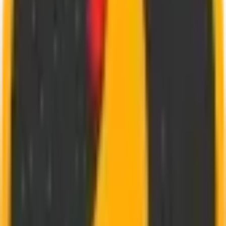
Mercredi
:
11h30 - 14h15,
18h00 - 22h15
Jeudi
:
11h30 - 14h15,
18h00 - 22h15
Vendredi
:
11h30 - 14h00,
18h00 - 22h30
Samedi
:
11h30 - 14h15,
18h00 - 22h30
Dimanche
:
17h30 - 22h00
Frais de Livraison
à
Josnes
6,90€
à
partir de
35€
d
'
achat