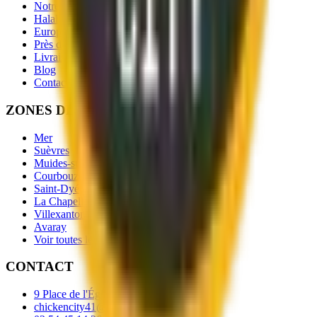
Notre Menu
Halal
Européen Mérois 2026
Près du camping de La Grenouillère
Livraison
Blog
Contact
ZONES DE LIVRAISON
Mer
Suèvres
Muides-sur-Loire
Courbouzon
Saint-Dyé
La Chapelle-Saint-Martin-en-Plaine
Villexanton
Avaray
Voir toutes les villes →
CONTACT
9 Place de l'Église
,
Mer
41500
chickencity41@gmail.com