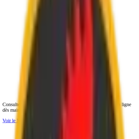
Consultez notre menu complet et passez votre commande en ligne
d
è
s maintenant !
Voir le Menu →