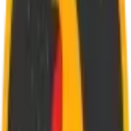
Josnes
6,90€
d
è
s
35€
Temps de Livraison
à
Josnes
En moyenne
40 minutes
. D
é
lais plus longs possibles le week-end.
Horaires de Livraison
Lundi
:
11h30 - 14h15,
18h00 - 22h15
Mardi
:
11h30 - 14h15,
18h00 - 22h15